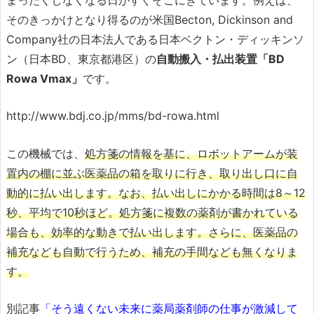
そのきっかけとなり得るのが米国Becton, Dickinson and
Company社の日本法人である日本ベクトン・ディッキンソ
ン（日本BD、東京都港区）の
自動搬入・払出装置「BD
Rowa Vmax」
です。
http://www.bdj.co.jp/mms/bd-rowa.html
この機械では、
処方箋の情報を基に、ロボットアームが装
置内の棚に並ぶ医薬品の箱を取りに行き、取り出し口に自
動的に払い出します。なお、払い出しにかかる時間は8～12
秒、平均で10秒ほど。処方箋に複数の薬剤が書かれている
場合も、効率的な動きで払い出します。さらに、医薬品の
補充なども自動で行うため、補充の手間なども無くなりま
す。
別記事
「そう遠くない未来に薬局薬剤師の仕事が激減して