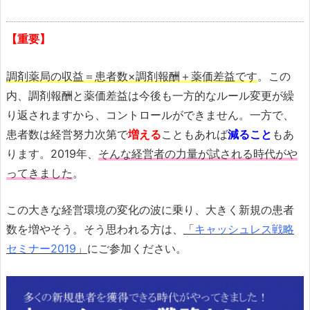
【重要】
調剤薬局の収益＝患者数×調剤報酬＋薬価差益です
。この
内、調剤報酬と薬価差益は今後も一方的なルール変更が繰
り返されますから、コントロールができません。一方で、
患者数は経営努力次第で
増える
こともあれば
減ること
もあ
ります。2019年、
そんな経営者の力量が試される時代がや
ってきました
。
この大きな経営環境の変化の波に乗り、大きく新規の患者
数を増やそう。そう思われる方は、
「
キャッシュレス戦略
セミナー2019
」
にご参加ください。