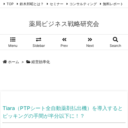
TOP
鈴木邦昭とは？
セミナー
コンサルティング
無料レポート
ブログ
RSS
Feedly
薬局ビジネス戦略研究会
Menu
Sidebar
Prev
Next
Search
ホーム
>
経営効率化
Tiara（PTPシート全自動薬剤払出機）を導入すると
ピッキングの手間が半分以下に！？